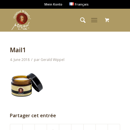
Mein Konto
Français
Mail1
/
4. June 2018
par
Gerald Wippel
Partager cet entrée