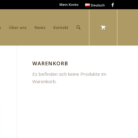
Mein Konto
Deutsch
n
Über uns
News
Kontakt
WARENKORB
Es befinden sich keine Produkte im
Warenkorb.