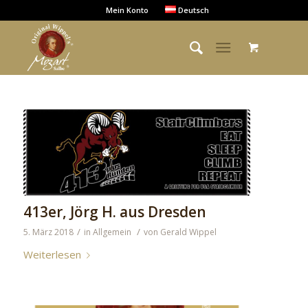
Mein Konto
Deutsch
413er, Jörg H. aus Dresden
/
/
5. März 2018
in
Allgemein
von
Gerald Wippel
Weiterlesen