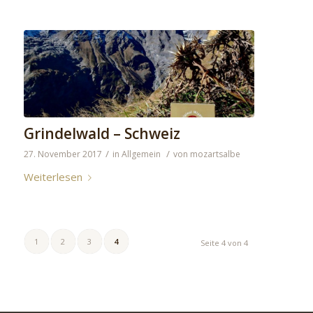
Grindelwald – Schweiz
/
/
27. November 2017
in
Allgemein
von
mozartsalbe
Weiterlesen
1
2
3
4
Seite 4 von 4