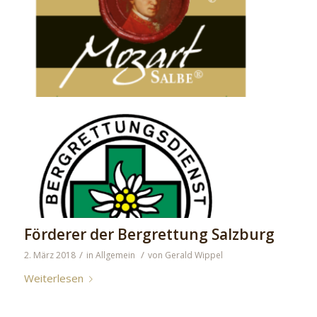
Förderer der Bergrettung Salzburg
/
/
2. März 2018
in
Allgemein
von
Gerald Wippel
Weiterlesen