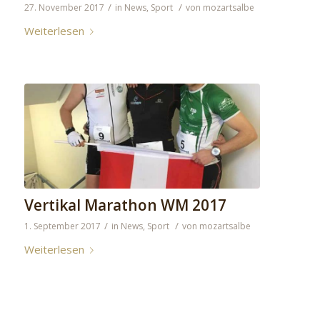
/
/
27. November 2017
in
News
,
Sport
von
mozartsalbe
Weiterlesen
Vertikal Marathon WM 2017
/
/
1. September 2017
in
News
,
Sport
von
mozartsalbe
Weiterlesen