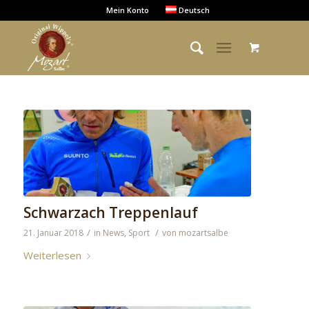
Mein Konto
Deutsch
Schwarzach Treppenlauf
/
/
21. Januar 2018
in
News
,
Sport
von
mozartsalbe
Weiterlesen