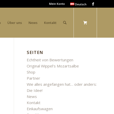
Mein Konto
Deutsch
n
Über uns
News
Kontakt
SEITEN
Echtheit von Bewertungen
Original Wippel’s Mozartsalbe
Shop
Partner
Wie alles angefangen hat… oder anders:
Die Idee!
News
Kontakt
Einkaufswagen