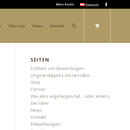
Mein Konto
Deutsch
n
Über uns
News
Kontakt
SEITEN
Echtheit von Bewertungen
Original Wippel’s Mozartsalbe
Shop
Partner
Wie alles angefangen hat… oder anders:
Die Idee!
News
Kontakt
Einkaufswagen