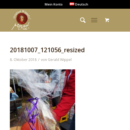
Mein Konto
Deutsch
20181007_121056_resized
/
8. Oktober 2018
von
Gerald Wippel